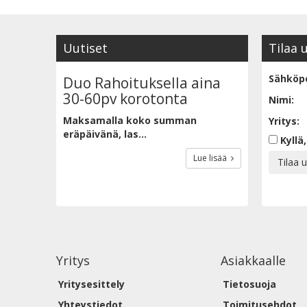
Uutiset
Tilaa 
Sähköpo
Duo Rahoituksella aina
30-60pv korotonta
Nimi:
Maksamalla koko summan
Yritys:
eräpäivänä, las...
Kyllä,
Lue lisää
Yritys
Asiakkaalle
Yritysesittely
Tietosuoja
Yhteystiedot
Toimitusehdot