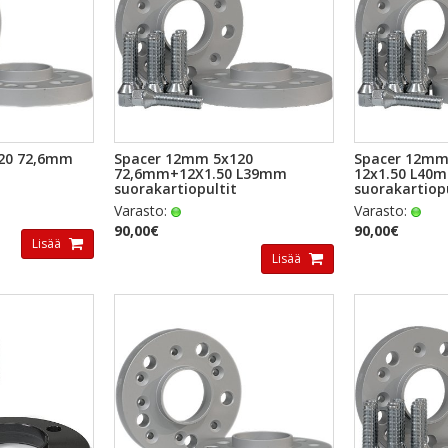
TSELU
PIKAKATSELU
PI
20 72,6mm
Spacer 12mm 5x120
Spacer 12mm
72,6mm+12X1.50 L39mm
12x1.50 L40
suorakartiopultit
suorakartiop
Varasto:
Varasto:
90,00€
90,00€
Lisää
Lisää