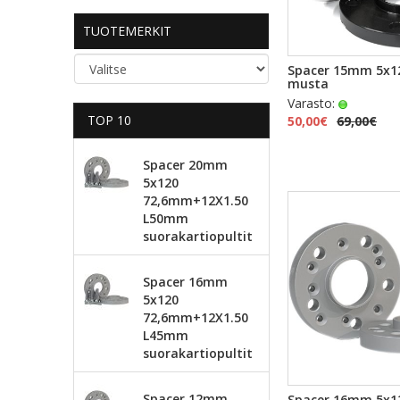
TUOTEMERKIT
PIKAKA
Spacer 15mm 5x1
musta
Varasto:
TOP 10
50,00€
69,00€
Spacer 20mm
5x120
72,6mm+12X1.50
L50mm
suorakartiopultit
Spacer 16mm
5x120
72,6mm+12X1.50
L45mm
suorakartiopultit
PIKAKA
Spacer 12mm
Spacer 16mm 5x1