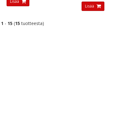
Lisää
Lisää
t
1
-
15
(
15
tuotteesta)