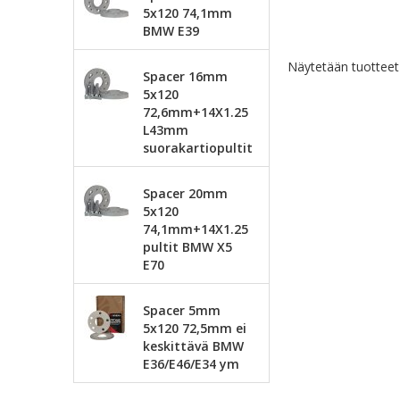
5x120 74,1mm
BMW E39
Näytetään tuottee
Spacer 16mm
5x120
72,6mm+14X1.25
L43mm
suorakartiopultit
Spacer 20mm
5x120
74,1mm+14X1.25
pultit BMW X5
E70
Spacer 5mm
5x120 72,5mm ei
keskittävä BMW
E36/E46/E34 ym