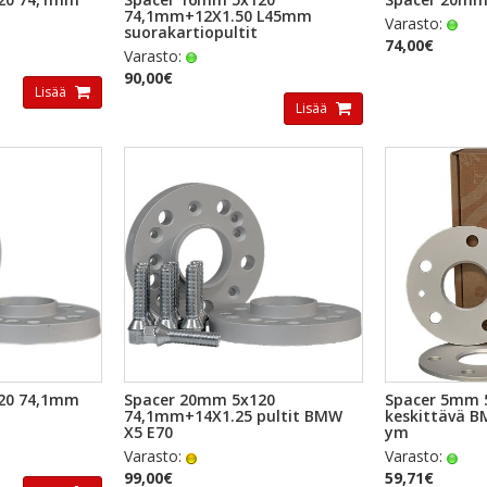
74,1mm+12X1.50 L45mm
Varasto:
suorakartiopultit
74,00€
Varasto:
90,00€
Lisää
Lisää
TSELU
PIKAKATSELU
PI
20 74,1mm
Spacer 20mm 5x120
Spacer 5mm 
74,1mm+14X1.25 pultit BMW
keskittävä B
X5 E70
ym
Varasto:
Varasto:
99,00€
59,71€