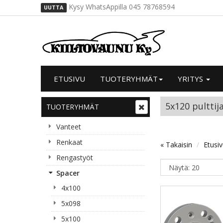
Kysy WhatsAppilla 045 78768594
UUTTA
ETUSIVU
TUOTERYHMÄT
YRITYS
5x120 pulttij
TUOTERYHMÄT
Vanteet
Renkaat
« Takaisin
Etusi
Rengastyöt
Spacer
4x100
5x098
5x100