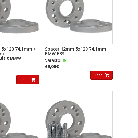
KAKATSELU
PIKAKATSELU
 5x120 74,1mm +
Spacer 12mm 5x120 74,1mm
mm
BMW E39
ultit BMW
Varasto:
69,00€
Lisää
Lisää