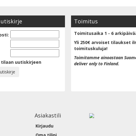
uutiskirje
Toimitus
Toimitusaika 1 - 6 arkipäivä
sti:
Yli 250€ arvoiset tilaukset i
toimituskuluja!
Toimitamme ainoastaan Suom
 tilaan uutiskirjeen
deliver only to Finland.
Asiakastili
Kirjaudu
Oma tilini