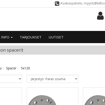
Asiakaspalvelu: myynti@kiilt
INFO
TARJOUKSET
UUTISET
aon spacerit
vu
Spacer
5x120