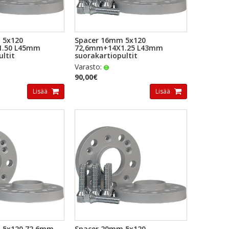
KAKATSELU
PIKAKATSELU
 5x120
Spacer 16mm 5x120
1.50 L45mm
72,6mm+14X1.25 L43mm
ultit
suorakartiopultit
Varasto:
90,00€
Lisää
Lisää
KAKATSELU
PIKAKATSELU
 5x120 72,6mm
Spacer 20mm 5x120