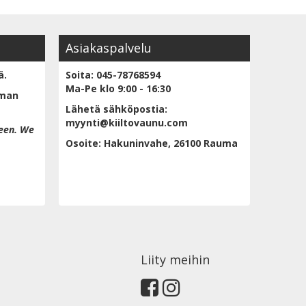
Asiakaspalvelu
ä.
Soita: 045-78768594
Ma-Pe klo 9:00 - 16:30
lman
Lähetä sähköpostia:
myynti@kiiltovaunu.com
een. We
Osoite: Hakuninvahe, 26100 Rauma
Liity meihin