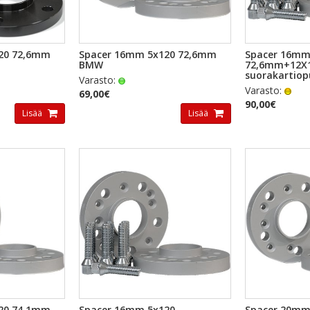
TSELU
PIKAKATSELU
PI
20 72,6mm
Spacer 16mm 5x120 72,6mm
Spacer 16mm
BMW
72,6mm+12X
suorakartiop
Varasto:
Varasto:
69,00€
90,00€
Lisää
Lisää
TSELU
PIKAKATSELU
PI
20 74,1mm
Spacer 16mm 5x120
Spacer 20mm