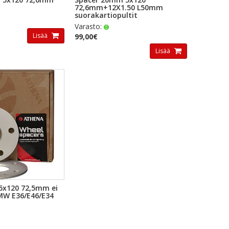
72,6mm+12X1.50 L50mm
suorakartiopultit
Varasto:
Lisää
99,00€
Lisää
KAKATSELU
5x120 72,5mm ei
MW E36/E46/E34