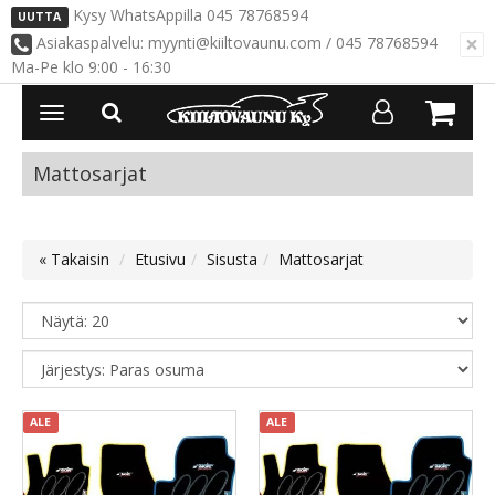
Kysy WhatsAppilla 045 78768594
UUTTA
×
Asiakaspalvelu: myynti@kiiltovaunu.com / 045 78768594
Ma-Pe klo 9:00 - 16:30
Avaa/Sulje
valikko
Mattosarjat
« Takaisin
Etusivu
Sisusta
Mattosarjat
ALE
ALE