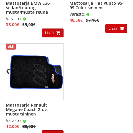
Mattosarja BMW E36
Mattosarja Fiat Punto 95-
sedan/touring
99 Color sininen
musta/musta reuna
Varasto:
Varasto:
48,58€
97,16€
38,00€
59,00€
Lisää
Lisää
ALE
Mattosarja Renault
Megane Coach 2-ov.
musta/sininen
Varasto:
12,00€
89,00€