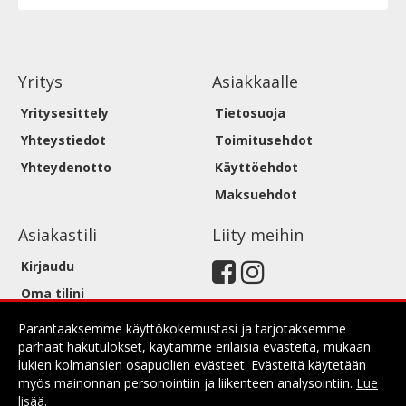
Yritys
Asiakkaalle
Yritysesittely
Tietosuoja
Yhteystiedot
Toimitusehdot
Yhteydenotto
Käyttöehdot
Maksuehdot
Asiakastili
Liity meihin
Kirjaudu
Oma tilini
Parantaaksemme käyttökokemustasi ja tarjotaksemme
parhaat hakutulokset, käytämme erilaisia evästeitä, mukaan
lukien kolmansien osapuolien evästeet. Evästeitä käytetään
myös mainonnan personointiin ja liikenteen analysointiin.
Lue
lisää
.