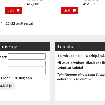
412,00€
412,00€
Lisää
Lisää
t
1
-
20
(
22
tuotteesta)
uutiskirje
Toimitus
Toimitusaika 1 - 6 arkipäivä
sti:
Yli 250€ arvoiset tilaukset i
toimituskuluja!
Toimitamme ainoastaan Suom
 tilaan uutiskirjeen
deliver only to Finland.