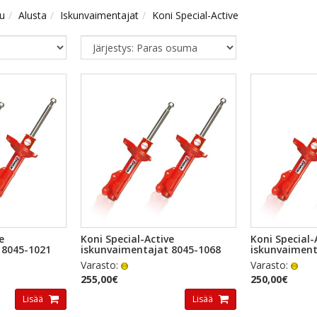
vu
Alusta
Iskunvaimentajat
Koni Special-Active
TSELU
PIKAKATSELU
PI
e
Koni Special-Active
Koni Special-
 8045-1021
iskunvaimentajat 8045-1068
iskunvaiment
Varasto:
Varasto:
255,00€
250,00€
Lisää
Lisää