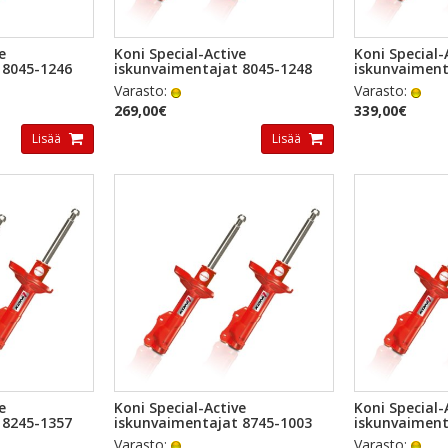
TSELU
PIKAKATSELU
PI
e
Koni Special-Active
Koni Special-
 8045-1246
iskunvaimentajat 8045-1248
iskunvaiment
Varasto:
Varasto:
269,00€
339,00€
Lisää
Lisää
TSELU
PIKAKATSELU
PI
e
Koni Special-Active
Koni Special-
 8245-1357
iskunvaimentajat 8745-1003
iskunvaiment
Varasto:
Varasto: