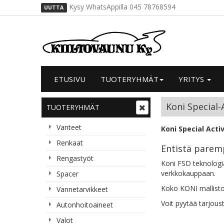
Kysy WhatsAppilla 045 78768594
UUTTA
ETUSIVU
TUOTERYHMÄT
YRITYS
Koni Special-
TUOTERYHMÄT
Vanteet
Koni Special Activ
Renkaat
Entistä paremp
Rengastyöt
Koni FSD teknologia
verkkokauppaan.
Spacer
Koko KONI mallisto
Vannetarvikkeet
Voit pyytää tarjous
Autonhoitoaineet
Valot