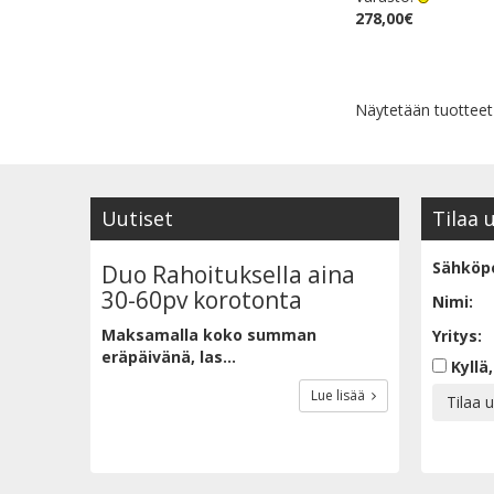
278,00€
Näytetään tuottee
Uutiset
Tilaa 
Sähköpo
Duo Rahoituksella aina
30-60pv korotonta
Nimi:
Maksamalla koko summan
Yritys:
eräpäivänä, las...
Kyllä,
Lue lisää