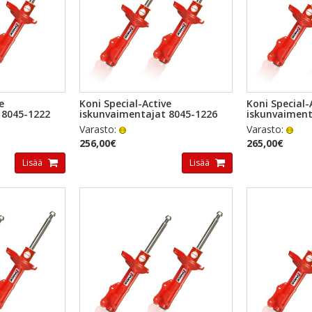
TSELU
PIKAKATSELU
PI
e
Koni Special-Active
Koni Special-
 8045-1222
iskunvaimentajat 8045-1226
iskunvaiment
Varasto:
Varasto:
256,00€
265,00€
Lisää
Lisää