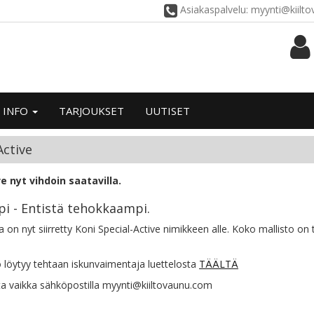
Asiakaspalvelu: myynti@kiilt
INFO
TARJOUKSET
UUTISET
Active
e nyt vihdoin saatavilla.
i - Entistä tehokkaampi.
 on nyt siirretty Koni Special-Active nimikkeen alle. Koko mallisto on 
 löytyy tehtaan iskunvaimentaja luettelosta
TÄÄLTÄ
ta vaikka sähköpostilla myynti@kiiltovaunu.com