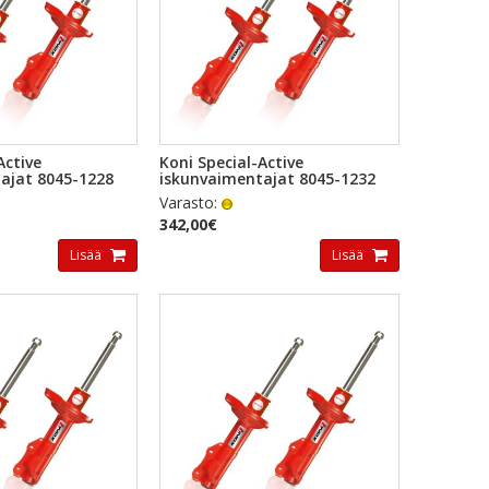
KAKATSELU
PIKAKATSELU
Active
Koni Special-Active
ajat 8045-1228
iskunvaimentajat 8045-1232
Varasto:
342,00€
Lisää
Lisää