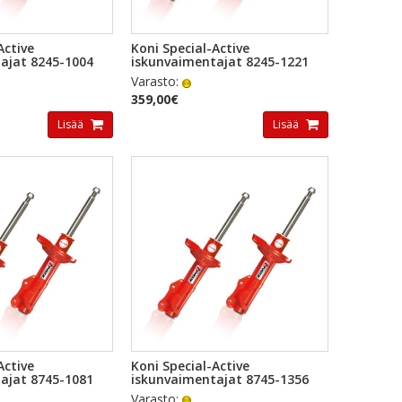
KAKATSELU
PIKAKATSELU
Active
Koni Special-Active
ajat 8245-1004
iskunvaimentajat 8245-1221
Varasto:
359,00€
Lisää
Lisää
KAKATSELU
PIKAKATSELU
Active
Koni Special-Active
ajat 8745-1081
iskunvaimentajat 8745-1356
Varasto: