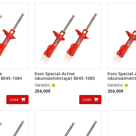
TSELU
PIKAKATSELU
PI
e
Koni Special-Active
Koni Special-
 8045-1084
iskunvaimentajat 8045-1085
iskunvaiment
Varasto:
Varasto:
256,00€
256,00€
Lisää
Lisää