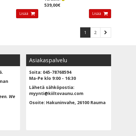
539,00€
Lisää
Lisää
1
2
Asiakaspalvelu
ä.
Soita: 045-78768594
Ma-Pe klo 9:00 - 16:30
lman
Lähetä sähköpostia:
myynti@kiiltovaunu.com
een. We
Osoite: Hakuninvahe, 26100 Rauma