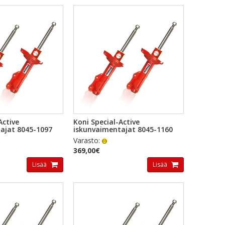
KAKATSELU
PIKAKATSELU
Active
Koni Special-Active
ajat 8045-1097
iskunvaimentajat 8045-1160
Varasto:
369,00€
Lisää
Lisää