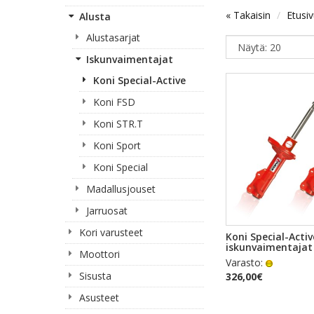
« Takaisin
Etusi
Alusta
Alustasarjat
Iskunvaimentajat
Koni Special-Active
Koni FSD
Koni STR.T
Koni Sport
Koni Special
Madallusjouset
Jarruosat
Kori varusteet
PIKAKA
Koni Special-Activ
iskunvaimentajat
Moottori
Varasto:
Sisusta
326,00€
Asusteet