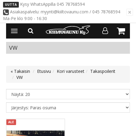
Kysy WhatsAppilla 045 78768594
UUTTA
×
Asiakaspalvelu: myynti@kiiltovaunu.com / 045 78768594
Ma-Pe klo 9:00 - 16:30
Avaa/Sulje
valikko
VW
« Takaisin
Etusivu
Kori varusteet
Takaspoilerit
VW
ALE