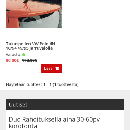
Takaspoileri VW Polo 6N
10/94 >9/95 jarruvalolla
Varasto:
80,00€
172,00€
Lisää
Näytetään tuotteet
1
-
1
(
1
tuotteesta)
Uutiset
Duo Rahoituksella aina 30-60pv
korotonta