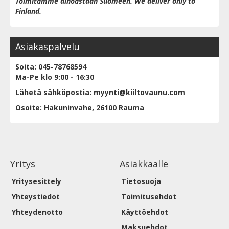
Toimitamme ainoastaan Suomeen. We deliver only to
Finland.
Asiakaspalvelu
Soita: 045-78768594
Ma-Pe klo 9:00 - 16:30
Lähetä sähköpostia: myynti@kiiltovaunu.com
Osoite: Hakuninvahe, 26100 Rauma
Yritys
Asiakkaalle
Yritysesittely
Tietosuoja
Yhteystiedot
Toimitusehdot
Yhteydenotto
Käyttöehdot
Maksuehdot