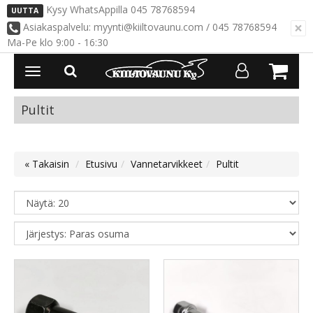
Kysy WhatsAppilla 045 78768594
UUTTA
×
Asiakaspalvelu: myynti@kiiltovaunu.com / 045 78768594
Ma-Pe klo 9:00 - 16:30
Avaa/Sulje
valikko
Pultit
« Takaisin
Etusivu
Vannetarvikkeet
Pultit