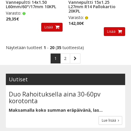
Vannepultti 14x1.50
Vannepultti 15x1.25
L60mm/60°/17mm 10KPL
L27mm R14 Pallokartio
20KPL
Varasto:
Varasto:
29,35€
142,00€
Lisää
Lisää
Näytetään tuotteet
1
-
20
(
35
tuotteesta)
1
2
Uutiset
Duo Rahoituksella aina 30-60pv
korotonta
Maksamalla koko summan eräpäivänä, las...
Lue lisää