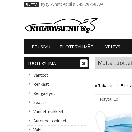
Kysy WhatsAppilla 045 78768594
UUTTA
ETUSIVU
TUOTERYHMÄT
YRITYS
Muita tuotte
TUOTERYHMÄT
Vanteet
Renkaat
« Takaisin
Etusi
Rengastyöt
Spacer
Vannetarvikkeet
Autonhoitoaineet
Valot