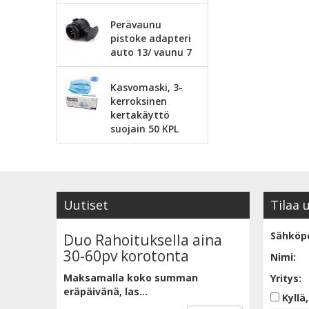
Perävaunu
pistoke adapteri
auto 13/ vaunu 7
Kasvomaski, 3-
kerroksinen
kertakäyttö
suojain 50 KPL
Uutiset
Tilaa 
Sähköpo
Duo Rahoituksella aina
30-60pv korotonta
Nimi:
Maksamalla koko summan
Yritys:
eräpäivänä, las...
Kyllä,