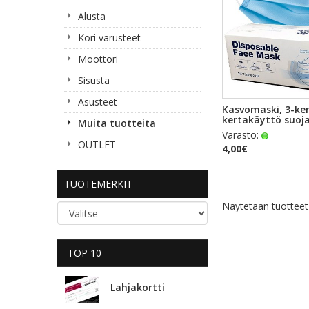
Alusta
Kori varusteet
Moottori
Sisusta
Asusteet
PIKAKA
Kasvomaski, 3-ke
kertakäyttö suoja
Muita tuotteita
Varasto:
OUTLET
4,00€
TUOTEMERKIT
Näytetään tuottee
TOP 10
Lahjakortti