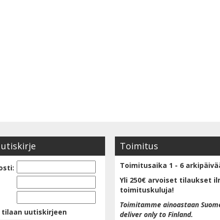
uutiskirje
Toimitus
Toimitusaika 1 - 6 arkipäivä
sti:
Yli 250€ arvoiset tilaukset i
toimituskuluja!
Toimitamme ainoastaan Suom
 tilaan uutiskirjeen
deliver only to Finland.