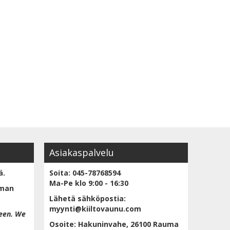
Asiakaspalvelu
ä.
Soita: 045-78768594
Ma-Pe klo 9:00 - 16:30
lman
Lähetä sähköpostia:
myynti@kiiltovaunu.com
een. We
Osoite: Hakuninvahe, 26100 Rauma