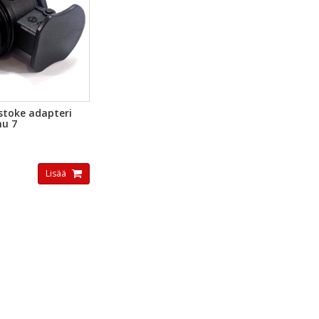
KAKATSELU
stoke adapteri
nu 7
Lisää