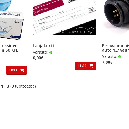
TSELU
PIKAKATSELU
PI
rroksinen
Lahjakortti
Perävaunu pi
in 50 KPL
auto 13/ vau
Varasto:
Varasto:
0,00€
7,00€
Lisää
Lisää
t
1
-
3
(
3
tuotteesta)