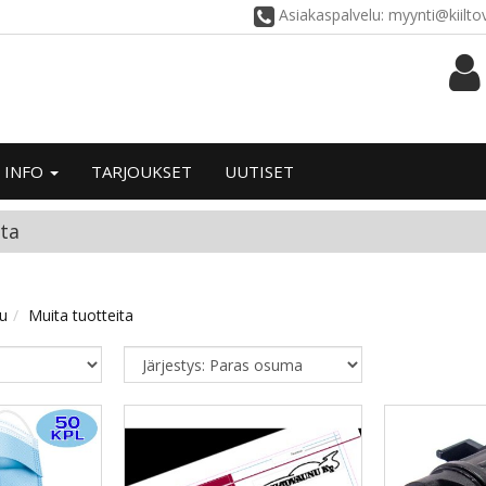
Asiakaspalvelu: myynti@kiilt
INFO
TARJOUKSET
UUTISET
ita
vu
Muita tuotteita