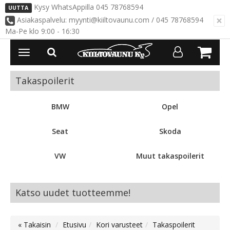
Kysy WhatsAppilla 045 78768594
UUTTA
×
Asiakaspalvelu: myynti@kiiltovaunu.com / 045 78768594
Ma-Pe klo 9:00 - 16:30
Avaa/Sulje
valikko
Takaspoilerit
BMW
Opel
Seat
Skoda
VW
Muut takaspoilerit
Katso uudet tuotteemme!
« Takaisin
Etusivu
Kori varusteet
Takaspoilerit