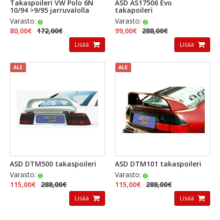
Takaspoileri VW Polo 6N
ASD AS17506 Evo
10/94 >9/95 jarruvalolla
takapoileri
Varasto:
Varasto:
80,00€
172,00€
99,00€
288,00€
Lisää
Lisää
ALE
ALE
ASD DTM500 takaspoileri
ASD DTM101 takaspoileri
Varasto:
Varasto:
115,00€
288,00€
115,00€
288,00€
Lisää
Lisää