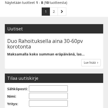
Näytetään tuotteet
1
-
8
(
10
tuotteesta)
1
2
Uutiset
Duo Rahoituksella aina 30-60pv
korotonta
Maksamalla koko summan eräpäivänä, las...
Lue lisää
Tilaa uutiskirje
Sähköposti:
Nimi:
Yritys: