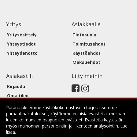
Yritys
Asiakkaalle
Yritysesittely
Tietosuoja
Yhteystiedot
Toimitusehdot
Yhteydenotto
Käyttöehdot
Maksuehdot
Asiakastili
Liity meihin
Kirjaudu
Oma tilini
Parantaaksemme käyttökokemustasi ja tarjotaksemme
parhaat hakutulokset, käytämme erilaisia evästeitä, mukaan
lukien kolmansien osapuolien evästeet. Evästeitä käytetään
myös mainonnan personointiin ja liikenteen analysointiin.
Lue
lisää
.