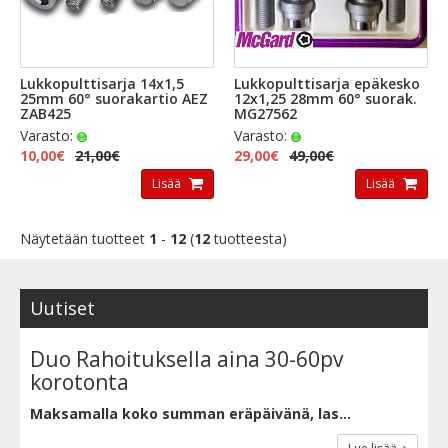
Lukkopulttisarja 14x1,5
Lukkopulttisarja epäkesko
25mm 60° suorakartio AEZ
12x1,25 28mm 60° suorak.
ZAB425
MG27562
Varasto:
Varasto:
10,00€
21,00€
29,00€
49,00€
Lisää
Lisää
Näytetään tuotteet
1
-
12
(
12
tuotteesta)
Uutiset
Duo Rahoituksella aina 30-60pv
korotonta
Maksamalla koko summan eräpäivänä, las...