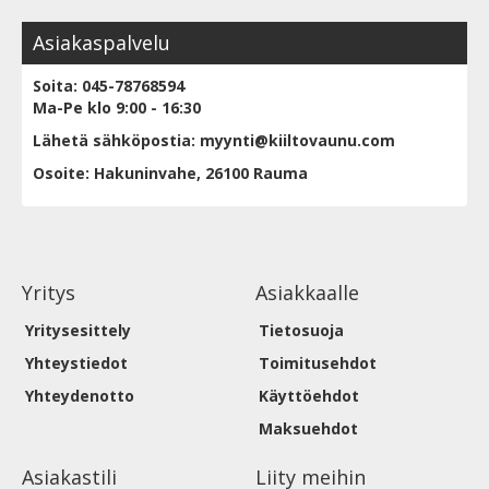
Asiakaspalvelu
Soita: 045-78768594
Ma-Pe klo 9:00 - 16:30
Lähetä sähköpostia: myynti@kiiltovaunu.com
Osoite: Hakuninvahe, 26100 Rauma
Yritys
Asiakkaalle
Yritysesittely
Tietosuoja
Yhteystiedot
Toimitusehdot
Yhteydenotto
Käyttöehdot
Maksuehdot
Asiakastili
Liity meihin