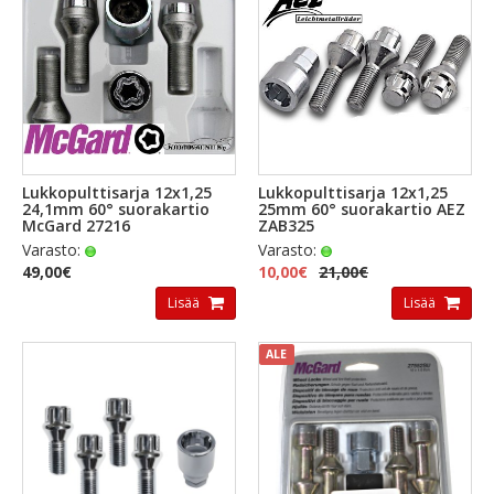
Lukkopulttisarja 12x1,25
Lukkopulttisarja 12x1,25
24,1mm 60° suorakartio
25mm 60° suorakartio AEZ
McGard 27216
ZAB325
Varasto:
Varasto:
49,00€
10,00€
21,00€
Lisää
Lisää
ALE