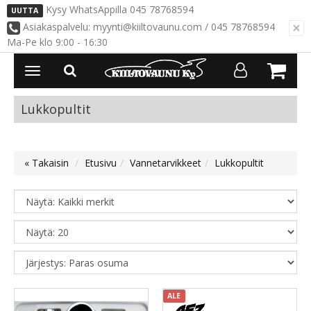
Kysy WhatsAppilla 045 78768594
UUTTA
×
Asiakaspalvelu: myynti@kiiltovaunu.com / 045 78768594
Ma-Pe klo 9:00 - 16:30
Avaa/Sulje
valikko
Lukkopultit
« Takaisin
Etusivu
Vannetarvikkeet
Lukkopultit
ALE