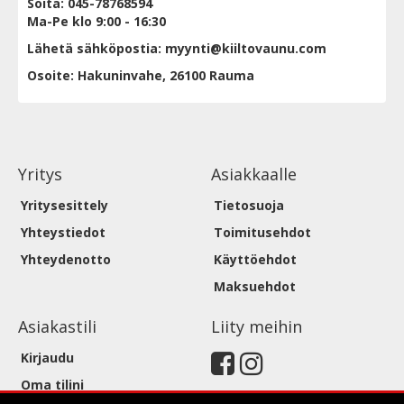
Soita: 045-78768594
Ma-Pe klo 9:00 - 16:30
Lähetä sähköpostia: myynti@kiiltovaunu.com
Osoite: Hakuninvahe, 26100 Rauma
Yritys
Asiakkaalle
Yritysesittely
Tietosuoja
Yhteystiedot
Toimitusehdot
Yhteydenotto
Käyttöehdot
Maksuehdot
Asiakastili
Liity meihin
Kirjaudu
Oma tilini