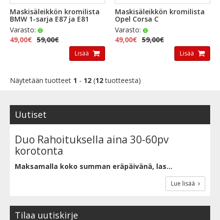
Maskisäleikkön kromilista
Maskisäleikkön kromilista
BMW 1-sarja E87 ja E81
Opel Corsa C
Varasto:
Varasto:
49,00€
59,00€
49,00€
59,00€
Lisää
Lisää
Näytetään tuotteet
1
-
12
(
12
tuotteesta)
Uutiset
Duo Rahoituksella aina 30-60pv
korotonta
Maksamalla koko summan eräpäivänä, las...
Lue lisää
Tilaa uutiskirje