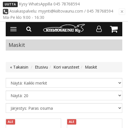
Kysy WhatsAppilla 045 78768594
UUTTA
×
Asiakaspalvelu: myynti@kiiltovaunu.com / 045 78768594
Ma-Pe klo 9:00 - 16:30
Avaa/Sulje
valikko
Maskit
« Takaisin
Etusivu
Kori varusteet
Maskit
ALE
ALE