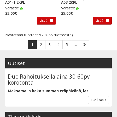
A01-1 2KPL
A03 2KPL
Varasto:
Varasto:
25,00€
25,00€
Lisää
Lisää
Näytetään tuotteet
1
-
8
(
55
tuotteesta)
1
2
3
4
5
...
Uutiset
Duo Rahoituksella aina 30-60pv
korotonta
Maksamalla koko summan eräpäivänä, las...
Lue lisää
Tilaa uutiskirje