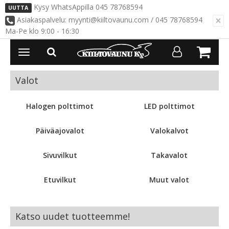
Kysy WhatsAppilla 045 78768594
UUTTA
×
Asiakaspalvelu: myynti@kiiltovaunu.com / 045 78768594
Ma-Pe klo 9:00 - 16:30
Avaa/Sulje
valikko
Valot
Halogen polttimot
LED polttimot
Päiväajovalot
Valokalvot
Sivuvilkut
Takavalot
Etuvilkut
Muut valot
Katso uudet tuotteemme!