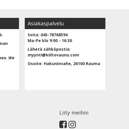
Asiakaspalvelu
ä.
Soita: 045-78768594
Ma-Pe klo 9:00 - 16:30
lman
Lähetä sähköpostia:
myynti@kiiltovaunu.com
een. We
Osoite: Hakuninvahe, 26100 Rauma
Liity meihin