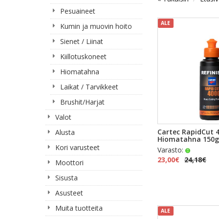
Pesuaineet
ALE
Kumin ja muovin hoito
Sienet / Liinat
Kiillotuskoneet
Hiomatahna
Laikat / Tarvikkeet
Brushit/Harjat
Valot
PIKAKA
Cartec RapidCut 4
Alusta
Hiomatahna 150g
Kori varusteet
Varasto:
23,00€
24,18€
Moottori
Sisusta
Asusteet
Muita tuotteita
ALE