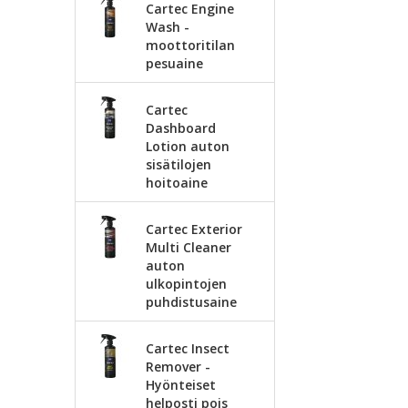
Cartec Engine
Wash -
moottoritilan
pesuaine
Cartec
Dashboard
Lotion auton
sisätilojen
hoitoaine
Cartec Exterior
Multi Cleaner
auton
ulkopintojen
puhdistusaine
Cartec Insect
Remover -
Hyönteiset
helposti pois