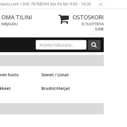
×
ovaunu.com / 045 78768594 Ma-Pe klo 9:00 - 16:30
OMA TILINI
OSTOSKORI
KIRJAUDU
EI TUOTTEITA
0,00€
vin hoito
Sienet / Liinat
ikkeet
Brushit/Harjat