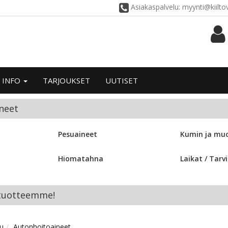
Asiakaspalvelu: myynti@kiilt
INFO
TARJOUKSET
UUTISET
neet
Pesuaineet
Kumin ja muo
Hiomatahna
Laikat / Tarv
 tuotteemme!
vu
Autonhoitoaineet