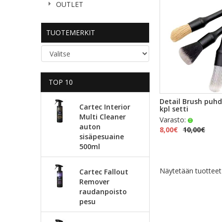
OUTLET
TUOTEMERKIT
TOP 10
PIKAKA
Detail Brush puhd
Cartec Interior
kpl setti
Multi Cleaner
Varasto:
auton
8,00€
10,00€
sisäpesuaine
500ml
Näytetään tuottee
Cartec Fallout
Remover
raudanpoisto
pesu