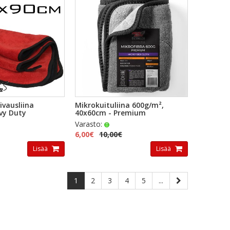
KAKATSELU
PIKAKATSELU
ivausliina
Mikrokuituliina 600g/m²,
vy Duty
40x60cm - Premium
Varasto:
6,00€
10,00€
Lisää
Lisää
1
2
3
4
5
...