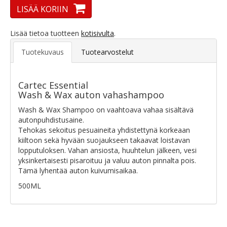
LISÄÄ KORIIN
Lisää tietoa tuotteen
kotisivulta
.
Tuotekuvaus
Tuotearvostelut
Cartec Essential
Wash & Wax auton vahashampoo
Wash & Wax Shampoo on vaahtoava vahaa sisältävä
autonpuhdistusaine.
Tehokas sekoitus pesuaineita yhdistettynä korkeaan
kiiltoon sekä hyvään suojaukseen takaavat loistavan
lopputuloksen. Vahan ansiosta, huuhtelun jälkeen, vesi
yksinkertaisesti pisaroituu ja valuu auton pinnalta pois.
Tämä lyhentää auton kuivumisaikaa.
500ML