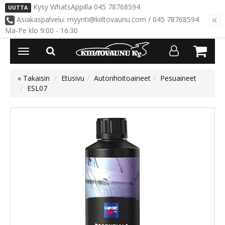
Kysy WhatsAppilla 045 78768594
UUTTA
×
Asiakaspalvelu: myynti@kiiltovaunu.com / 045 78768594
Ma-Pe klo 9:00 - 16:30
Avaa/Sulje
valikko
« Takaisin
Etusivu
Autonhoitoaineet
Pesuaineet
ESL07