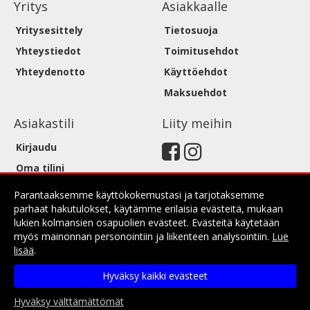
Yritys
Asiakkaalle
Yritysesittely
Tietosuoja
Yhteystiedot
Toimitusehdot
Yhteydenotto
Käyttöehdot
Maksuehdot
Asiakastili
Liity meihin
Kirjaudu
Oma tilini
Parantaaksemme käyttökokemustasi ja tarjotaksemme
parhaat hakutulokset, käytämme erilaisia evästeitä, mukaan
lukien kolmansien osapuolien evästeet. Evästeitä käytetään
myös mainonnan personointiin ja liikenteen analysointiin.
Lue
lisää
.
Copyright © 2026 Kiiltovaunu Ky. Kaikki oikeudet
Hyväksy kaikki evästeet
pidätetään.
Evolution Solutions -verkkokaupparatkaisu
Hyväksy välttämättömät