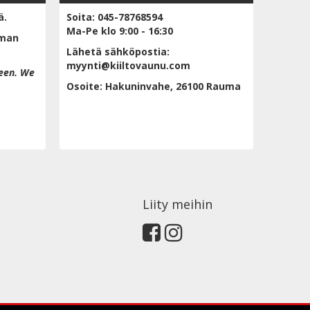
ä.
Soita: 045-78768594
Ma-Pe klo 9:00 - 16:30
lman
Lähetä sähköpostia:
myynti@kiiltovaunu.com
een. We
Osoite: Hakuninvahe, 26100 Rauma
Liity meihin