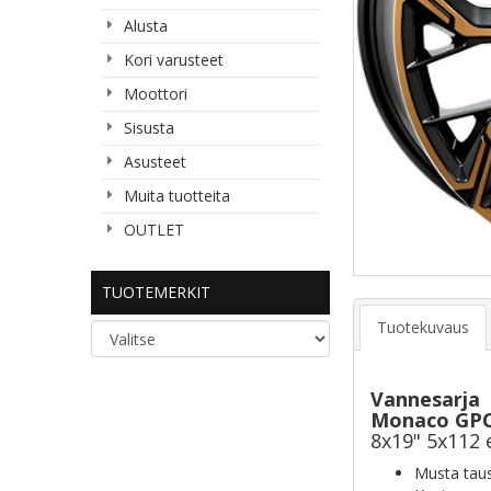
Alusta
Kori varusteet
Moottori
Sisusta
Asusteet
Muita tuotteita
OUTLET
TUOTEMERKIT
Tuotekuvaus
Vannesarja
Monaco GPC
8x19" 5x112 
Musta taus