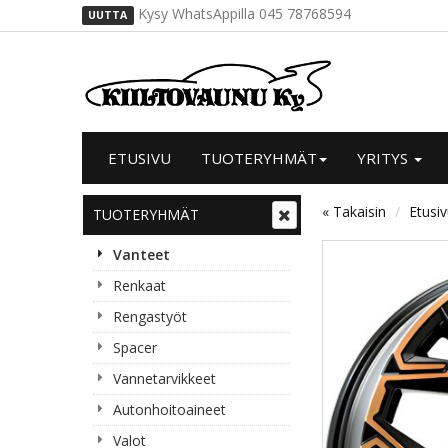
Kysy WhatsAppilla 045 78768594
UUTTA
ETUSIVU
TUOTERYHMÄT
YRITYS
« Takaisin
Etusi
TUOTERYHMÄT
Vanteet
Renkaat
Rengastyöt
Spacer
Vannetarvikkeet
Autonhoitoaineet
Valot