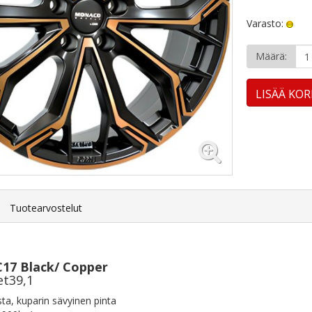
Varasto:
Määrä:
LISÄÄ KOR
Tuotearvostelut
17 Black/ Copper
et39,1
ta, kuparin sävyinen pinta