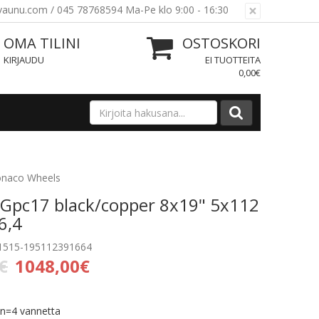
×
ovaunu.com / 045 78768594 Ma-Pe klo 9:00 - 16:30
OMA TILINI
OSTOSKORI
KIRJAUDU
EI TUOTTEITA
0,00€
onaco Wheels
Gpc17 black/copper 8x19" 5x112
6,4
F1515-195112391664
€
1048,00€
in=4 vannetta