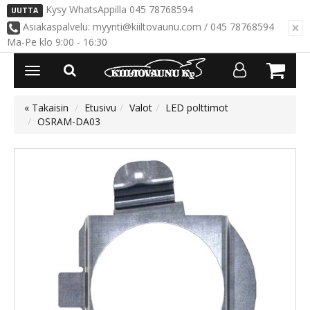
Kysy WhatsAppilla 045 78768594
UUTTA
×
Asiakaspalvelu: myynti@kiiltovaunu.com / 045 78768594
Ma-Pe klo 9:00 - 16:30
Avaa/Sulje
valikko
« Takaisin
Etusivu
Valot
LED polttimot
OSRAM-DA03