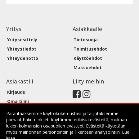
Yritys
Asiakkaalle
Yritysesittely
Tietosuoja
Yhteystiedot
Toimitusehdot
Yhteydenotto
Käyttöehdot
Maksuehdot
Asiakastili
Liity meihin
Kirjaudu
Oma tilini
Parantaaksemme käyttökokemustasi ja tarjotaksemme
parhaat hakutulokset, käytämme erilaisia evästeitä, mukaan
lukien kolmansien osapuolien evästeet. Evästeitä käytetään
myös mainonnan personointiin ja liikenteen analysointiin.
Lue
lisää
.