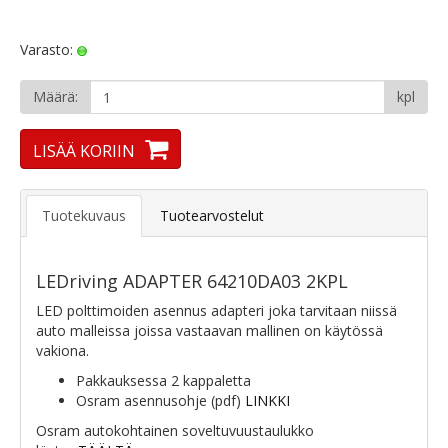
Varasto:
Määrä:
kpl
LISÄÄ KORIIN
Tuotekuvaus
Tuotearvostelut
LEDriving ADAPTER 64210DA03 2KPL
LED polttimoiden asennus adapteri joka tarvitaan niissä
auto malleissa joissa vastaavan mallinen on käytössä
vakiona.
Pakkauksessa 2 kappaletta
Osram asennusohje (pdf)
LINKKI
Osram autokohtainen soveltuvuustaulukko