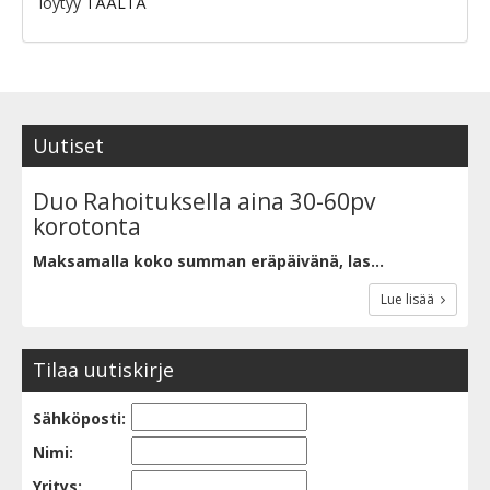
löytyy
TÄÄLTÄ
Uutiset
Duo Rahoituksella aina 30-60pv
korotonta
Maksamalla koko summan eräpäivänä, las...
Lue lisää
Tilaa uutiskirje
Sähköposti:
Nimi:
Yritys: