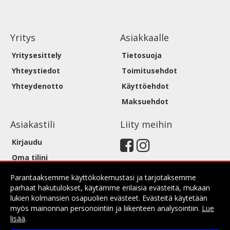
Yritys
Asiakkaalle
Yritysesittely
Tietosuoja
Yhteystiedot
Toimitusehdot
Yhteydenotto
Käyttöehdot
Maksuehdot
Asiakastili
Liity meihin
Kirjaudu
Oma tilini
Parantaaksemme käyttökokemustasi ja tarjotaksemme
parhaat hakutulokset, käytämme erilaisia evästeitä, mukaan
lukien kolmansien osapuolien evästeet. Evästeitä käytetään
myös mainonnan personointiin ja liikenteen analysointiin.
Lue
lisää
.