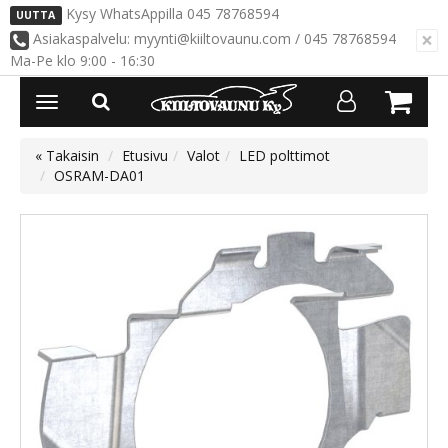
Kysy WhatsAppilla 045 78768594
UUTTA
×
Asiakaspalvelu: myynti@kiiltovaunu.com / 045 78768594
Ma-Pe klo 9:00 - 16:30
Avaa/Sulje
valikko
« Takaisin
Etusivu
Valot
LED polttimot
OSRAM-DA01