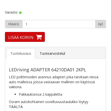
Varasto:
Määrä:
kpl
LISÄÄ KORIIN
Tuotekuvaus
Tuotearvostelut
LEDriving ADAPTER 64210DA01 2KPL
LED polttimoiden asennus adapteri joka tarvitaan niissä
auto malleissa joissa vastaavan mallinen on käytössä
vakiona.
Pakkauksessa 2 kappaletta
Osram autokohtainen soveltuvuustaulukko löytyy
TÄÄLTÄ