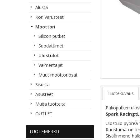
Alusta
Kori varusteet
Moottori
Silicon putket
Suodattimet
Ulostulot
Vaimentajat
Muut moottoriosat
Sisusta
Tuotekuvaus
Asusteet
Muita tuotteita
Pakoputken ulost
OUTLET
Spark RacingtL
Ulostulo pyöre
Ruostumaton teräs
TUOTEMERKIT
Sisäänmeno halk