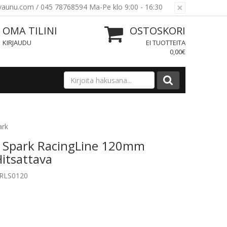
×
ovaunu.com / 045 78768594 Ma-Pe klo 9:00 - 16:30
OMA TILINI
OSTOSKORI
KIRJAUDU
EI TUOTTEITA
0,00€
ark
o Spark RacingLine 120mm
itsattava
HRLS0120