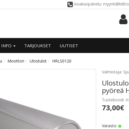
Asiakaspalvelu: myynti@kiilt
INFO
TARJOUKSET
UUTISET
vu
Moottori
Ulostulot
HRLS0120
Valmistaja: Sp
Ulostul
pyöreä H
Tuotekoodi: 
73,00€
Varasto: