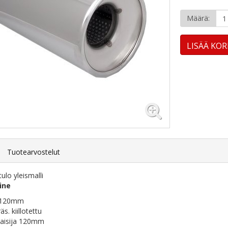
Määrä:
LISÄÄ KOR
Tuotearvostelut
ulo yleismalli
ine
ä 120mm
. kiillotettu
aisija 120mm