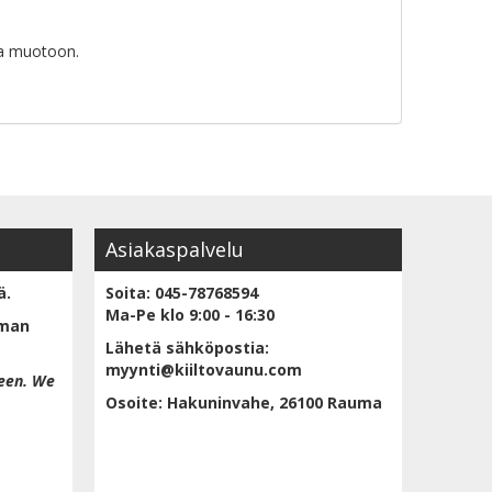
ja muotoon.
Asiakaspalvelu
ä.
Soita: 045-78768594
Ma-Pe klo 9:00 - 16:30
lman
Lähetä sähköpostia:
myynti@kiiltovaunu.com
een. We
Osoite: Hakuninvahe, 26100 Rauma