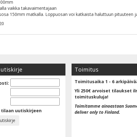
 300mm
malla vaikka takavaimentajaan
sosa 150mm matkalla. Loppuosan voi katkaista haluttuun pituuteen 
uutiskirje
Toimitus
Toimitusaika 1 - 6 arkipäivä
sti:
Yli 250€ arvoiset tilaukset i
toimituskuluja!
Toimitamme ainoastaan Suom
 tilaan uutiskirjeen
deliver only to Finland.