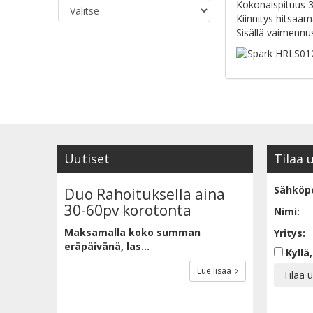
Kokonaispituus
Kiinnitys hitsaa
Sisällä vaimennu
Uutiset
Tilaa 
Sähköpo
Duo Rahoituksella aina
30-60pv korotonta
Nimi:
Maksamalla koko summan
Yritys:
eräpäivänä, las...
Kyllä,
Lue lisää