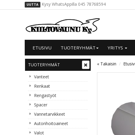
Kysy WhatsAppilla 045 78768594
UUTTA
ETUSIVU
TUOTERYHMÄT
YRITYS
« Takaisin
Etusi
TUOTERYHMÄT
Vanteet
Renkaat
Rengastyöt
Spacer
Vannetarvikkeet
Autonhoitoaineet
Valot